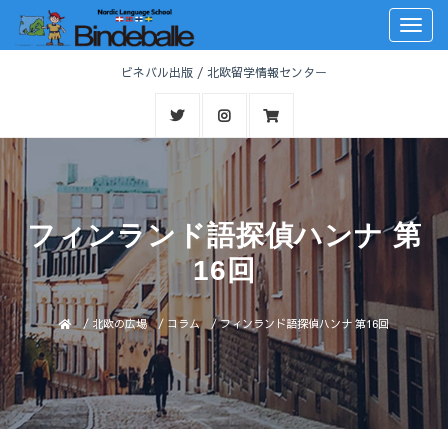
Togg
navig
ビネバル出版 / 北欧留学情報センター
フィンランド語探偵ハンナ 第
16回
/
北欧の広場
/
コラム
/
フィンランド語探偵ハンナ 第16回