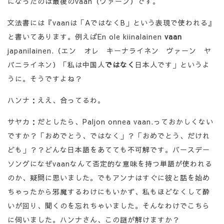
になったのは最後のvaan（ヴァーン）です。
文法書には『vaanは「AではなくB」という表現で使われる』
と書いてあります。例えばEn ole kiinalainen
vaan
japanilainen.（エン オレ キーナライネン ヴァーン ヤ
パニライネン）「私は中国人
ではなく
日本人です」というよ
うに。そうですよね？
ハンナ：ええ、合ってるわ。
サヤカ：だとしたら、Paljon onnea vaan.っておかしくない
ですか？「おめでとう、ではなく」？「おめでとう、だけれ
ども」？？どんな日本語をあてても不可解です。バースデー
ソングになぜvaanなんて否定的な意味を持つ単語が使われる
のか、疑問に思いました。でもアンナはすぐに彼と話を始め
ちゃったから邪魔するわけにもいかず、私もほどなくして酔
いが回り、聞くのを忘れちゃいました。そんなわけでこちら
に伺いました。ハンナさん、この謎が解けますか？