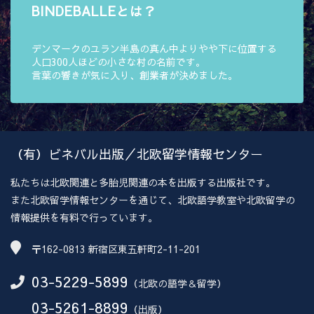
BINDEBALLEとは？
デンマークのユラン半島の真ん中よりやや下に位置する
人口300人ほどの小さな村の名前です。
言葉の響きが気に入り、創業者が決めました。
（有）ビネバル出版／北欧留学情報センター
私たちは北欧関連と多胎児関連の本を出版する出版社です。
また北欧留学情報センターを通じて、北欧語学教室や北欧留学の
情報提供を有料で行っています。
〒162-0813 新宿区東五軒町2-11-201
03-5229-5899
（北欧の語学＆留学）
03-5261-8899
（出版）