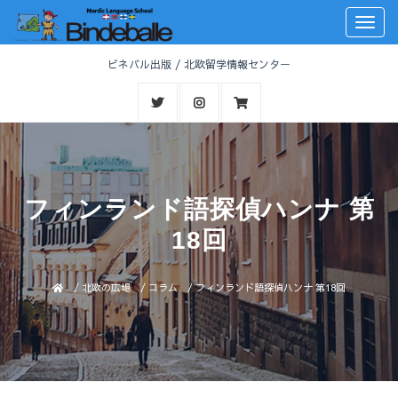
Togg
navig
ビネバル出版 / 北欧留学情報センター
フィンランド語探偵ハンナ 第
18回
/
北欧の広場
/
コラム
/
フィンランド語探偵ハンナ 第18回